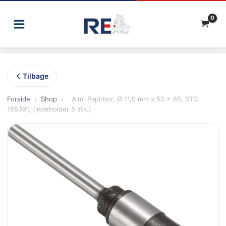
Gå
til
indholdet
Tilbage
Forside
›
Shop
›
Alm. Papirbor, Ø 11,0 mm x 50 x 85, STD,
155391, (indeholder 5 stk.)