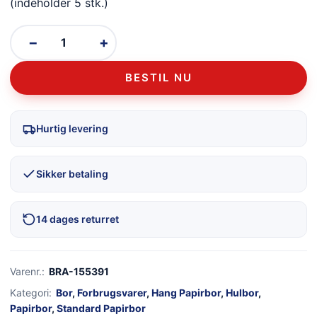
(indeholder 5 stk.)
−
+
BESTIL NU
Hurtig levering
Sikker betaling
14 dages returret
Varenr.:
BRA-155391
Kategori:
Bor
,
Forbrugsvarer
,
Hang Papirbor
,
Hulbor
,
Papirbor
,
Standard Papirbor