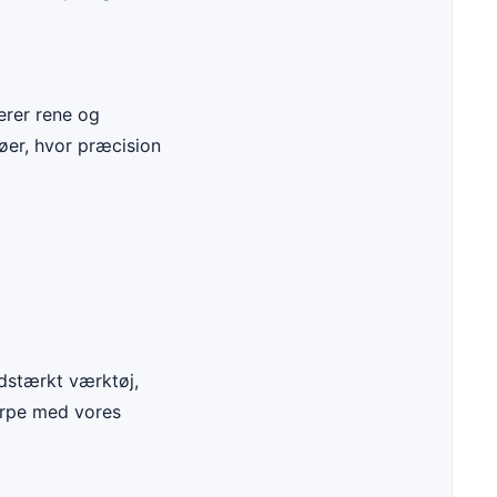
erer rene og
jøer, hvor præcision
idstærkt værktøj,
arpe med vores