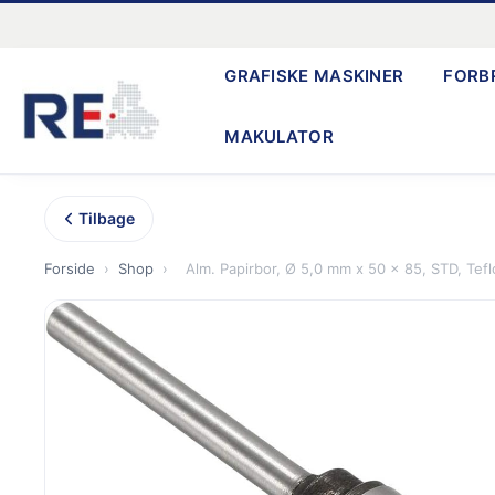
Gå
til
GRAFISKE MASKINER
FORB
indholdet
MAKULATOR
Tilbage
Forside
›
Shop
›
Alm. Papirbor, Ø 5,0 mm x 50 x 85, STD, Tefl