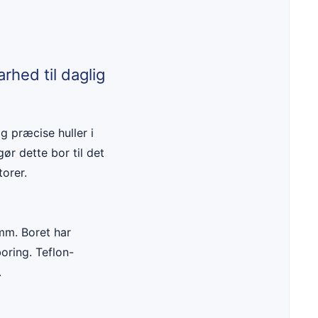
rhed til daglig
og præcise huller i
ør dette bor til det
torer.
mm. Boret har
oring. Teflon-
.