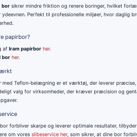
 bor
sikrer mindre friktion og renere boringer, hvilket forl
 ydeevnen. Perfekt til professionelle miljøer, hvor daglig b
arhed.
re papirbor?
g af
Iram papirbor
her
.
 bor
her
.
tærkt
r
med Teflon-belægning er et værktøj, der leverer præcise, 
ideligt valg for virksomheder, der kræver præcision og genta
opgaver.
service
e bor forbliver skarpe og leverer optimale resultater, tilbyde
mere om vores
slibeservice her
, som sikrer, at dine bor forbl