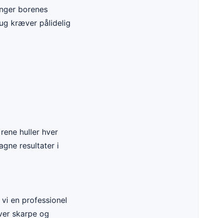
ænger borenes
rug kræver pålidelig
rene huller hver
gne resultater i
r vi en professionel
iver skarpe og