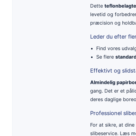
Dette
teflonbelagte
levetid og forbedrer
præcision og holdb
Leder du efter fle
Find vores udval
Se flere
standard
Effektivt og slids
Almindelig papirbo
gang. Det er et pål
deres daglige bore
Professionel slibe
For at sikre, at din
slibeservice. Læs 