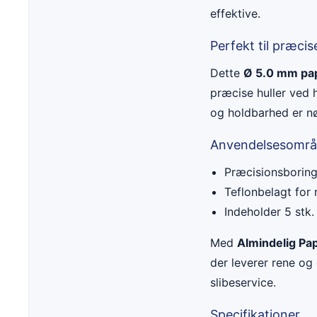
effektive.
Perfekt til præci
Dette
Ø 5.0 mm pa
præcise huller ved h
og holdbarhed er n
Anvendelsesområ
Præcisionsboring 
Teflonbelagt for 
Indeholder 5 stk.
Med
Almindelig Pa
der leverer rene og
slibeservice.
Specifikationer