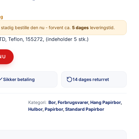
ng
 stadig bestille den nu - forvent ca.
5 dages
leveringstid.
D, Teflon, 155272, (indeholder 5 stk.)
NU
Sikker betaling
14 dages returret
Kategori:
Bor
,
Forbrugsvarer
,
Hang Papirbor
,
Hulbor
,
Papirbor
,
Standard Papirbor