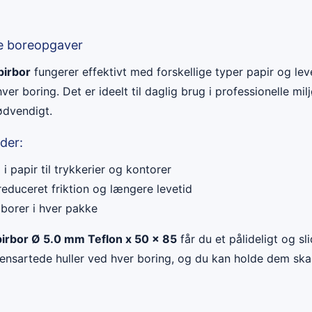
se boreopgaver
pirbor
fungerer effektivt med forskellige typer papir og lev
ver boring. Det er ideelt til daglig brug i professionelle mil
ødvendigt.
der:
i papir til trykkerier og kontorer
reduceret friktion og længere levetid
 borer i hver pakke
pirbor Ø 5.0 mm Teflon x 50 x 85
får du et pålideligt og sl
 ensartede huller ved hver boring, og du kan holde dem sk