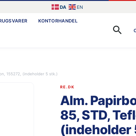
DA
EN
RUGSVARER
KONTORHANDEL
Søg
on, 155272, (indeholder 5 stk.)
RE.DK
Alm. Papirbo
85, STD, Tef
(indeholder 