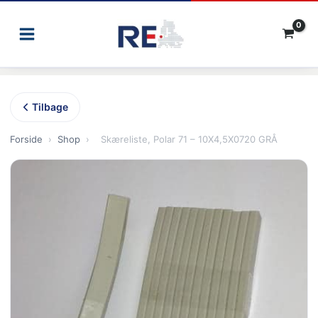
Gå
til
indholdet
Tilbage
Forside
›
Shop
›
Skæreliste, Polar 71 – 10X4,5X0720 GRÅ