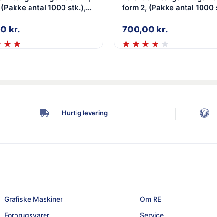
 (Pakke antal 1000 stk.),
form 2, (Pakke antal 1000 s
id, 2,0 mm
Sort, 2,0 mm
00
kr.
700,00
kr.
Hurtig levering
Grafiske Maskiner
Om RE
Forbrugsvarer
Service