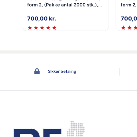
form 2, (Pakke antal 2000 stk.),
form 2,
Sølv, 2,0 mm
Hv
700,00
kr.
700,
Sikker betaling