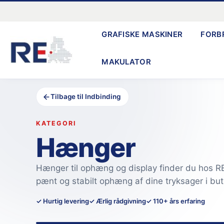
Gå
til
GRAFISKE MASKINER
FORB
indholdet
MAKULATOR
Tilbage til Indbinding
KATEGORI
Hænger
Hænger til ophæng og display finder du hos RE.
pænt og stabilt ophæng af dine tryksager i buti
✓ Hurtig levering
✓ Ærlig rådgivning
✓ 110+ års erfaring