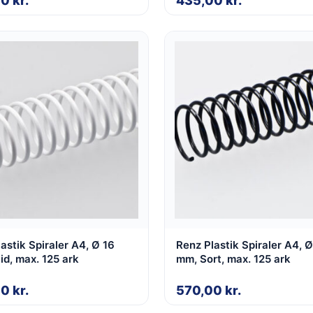
00
kr.
435,00
kr.
astik Spiraler A4, Ø 16
Renz Plastik Spiraler A4, Ø
d, max. 125 ark
mm, Sort, max. 125 ark
00
kr.
570,00
kr.