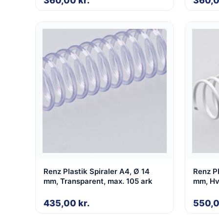
360,00
kr.
360,
Renz Plastik Spiraler A4, Ø 14
Renz Pl
mm, Transparent, max. 105 ark
mm, Hvi
435,00
kr.
550,