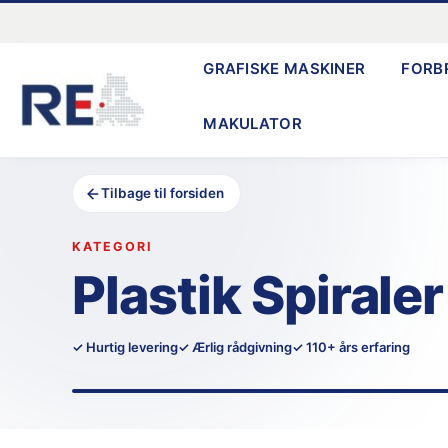
Gå
til
GRAFISKE MASKINER
FORB
indholdet
MAKULATOR
Tilbage til forsiden
KATEGORI
Plastik Spiraler
✓ Hurtig levering
✓ Ærlig rådgivning
✓ 110+ års erfaring