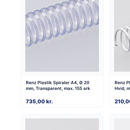
Renz Plastik Spiraler A4, Ø 20
Renz Pl
mm, Transparent, max. 155 ark
Hvid, m
735,00
kr.
210,