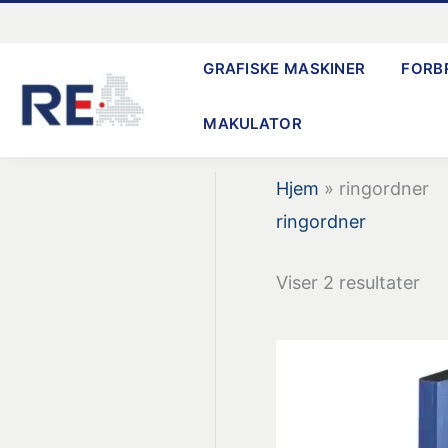
Gå
til
GRAFISKE MASKINER
FORB
indholdet
MAKULATOR
Hjem
»
ringordner
ringordner
Viser 2 resultater