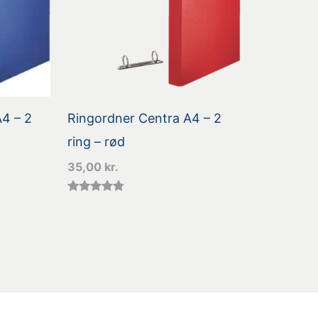
4 – 2
Ringordner Centra A4 – 2
ring – rød
35,00
kr.
Vurderet
4.60
ud af 5