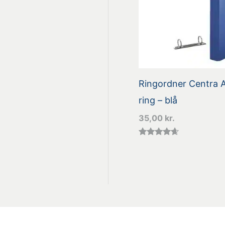
Ringordner Centra A
ring – blå
35,00
kr.
Vurderet
4.50
ud af 5