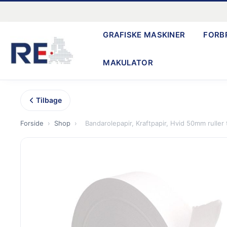
Gå
til
GRAFISKE MASKINER
FORB
indholdet
MAKULATOR
Tilbage
Forside
›
Shop
›
Bandarolepapir, Kraftpapir, Hvid 50mm ruller 