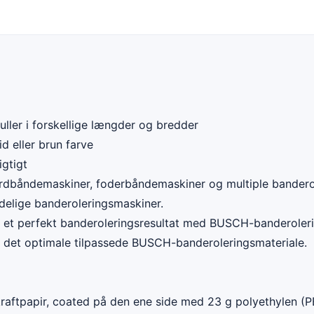
uller i forskellige længder og bredder
id eller brun farve
gtigt
rdbåndemaskiner, foderbåndemaskiner og multiple bandero
ndelige banderoleringsmaskiner.
t et perfekt banderoleringsresultat med BUSCH-banderoler
 det optimale tilpassede BUSCH-banderoleringsmateriale.
raftpapir, coated på den ene side med 23 g polyethylen (P