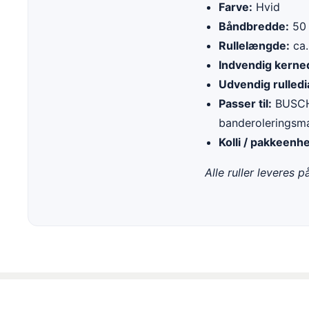
Farve:
Hvid
Båndbredde:
50
Rullelængde:
ca.
Indvendig kerne
Udvendig rulled
Passer til:
BUSCH 
banderoleringsma
Kolli / pakkeenh
Alle ruller leveres