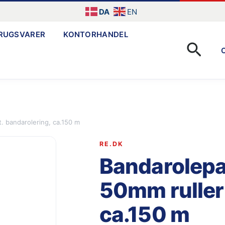
DA
EN
RUGSVARER
KONTORHANDEL
Søg
t. bandarolering, ca.150 m
RE.DK
Bandarolepap
50mm ruller 
ca.150 m