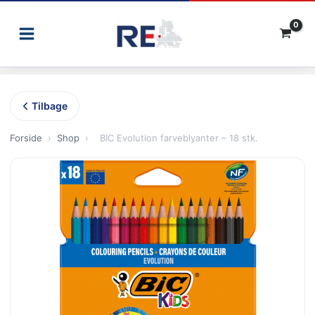
Gå
til
indholdet
Tilbage
Forside
›
Shop
›
BIC Evolution farveblyanter – 18 stk.