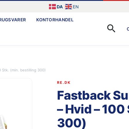
DA
EN
RUGSVARER
KONTORHANDEL
Søg
Stk. (min. bestilling 300)
RE.DK
Fastback Su
– Hvid – 100 
300)