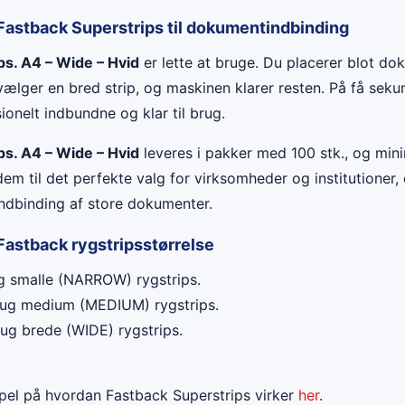
Fastback Superstrips til dokumentindbinding
ps. A4 – Wide – Hvid
er lette at bruge. Du placerer blot do
ælger en bred strip, og maskinen klarer resten. På få seku
onelt indbundne og klar til brug.
ps. A4 – Wide – Hvid
leveres i pakker med 100 stk., og min
em til det perfekte valg for virksomheder og institutioner,
 indbinding af store dokumenter.
Fastback rygstripsstørrelse
ug smalle (NARROW) rygstrips.
rug medium (MEDIUM) rygstrips.
rug brede (WIDE) rygstrips.
pel på hvordan Fastback Superstrips virker
her
.