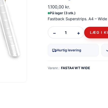
1.100,00
kr.
På lager (3 stk.)
Fastback Superstrips. A4 – Wide –
−
+
LÆG I 
Hurtig levering
Varenr.:
FASTA4 WT WIDE