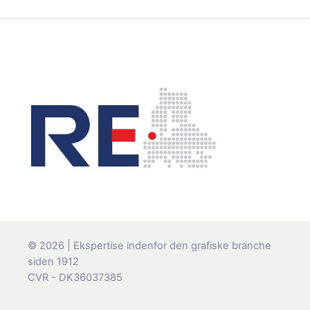
© 2026 | Ekspertise indenfor den grafiske branche
siden 1912
CVR - DK36037385