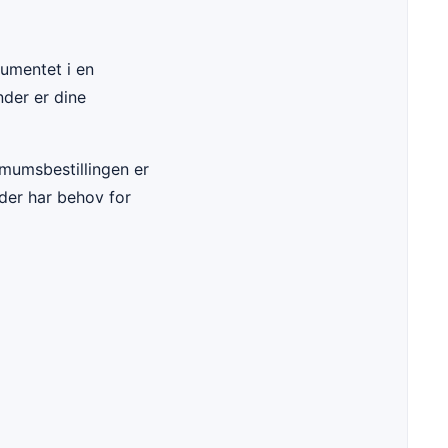
kumentet i en
nder er dine
imumsbestillingen er
 der har behov for