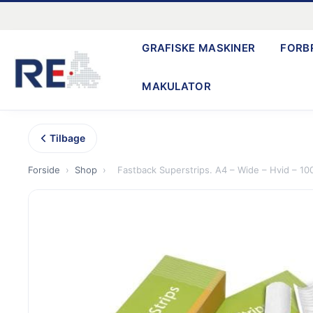
Gå
til
GRAFISKE MASKINER
FORB
indholdet
MAKULATOR
Tilbage
Forside
›
Shop
›
Fastback Superstrips. A4 – Wide – Hvid – 100 