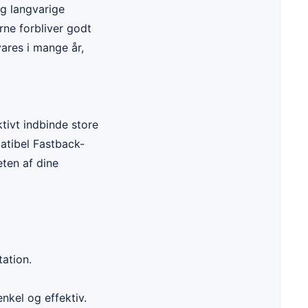
g langvarige
rne forbliver godt
vares i mange år,
tivt indbinde store
atibel Fastback-
eten af dine
tation.
nkel og effektiv.