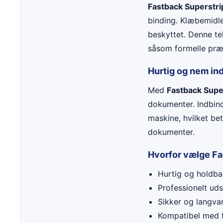
Fastback Superstrip
binding. Klæbemidle
beskyttet. Denne te
såsom formelle præs
Hurtig og nem in
Med
Fastback Super
dokumenter. Indbin
maskine, hvilket be
dokumenter.
Hvorfor vælge Fa
Hurtig og holdbar
Professionelt uds
Sikker og langvar
Kompatibel med f