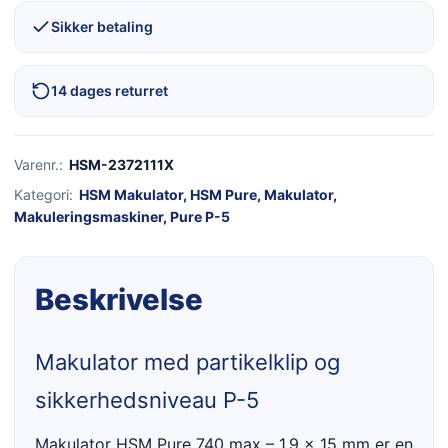
Sikker betaling
14 dages returret
Varenr.:
HSM-2372111X
Kategori:
HSM Makulator
,
HSM Pure
,
Makulator
,
Makuleringsmaskiner
,
Pure P-5
Beskrivelse
Makulator med partikelklip og
sikkerhedsniveau P-5
Makulator HSM Pure 740 max – 1,9 x 15 mm er en