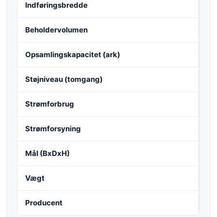
Indføringsbredde
40
Beholdervolumen
24
Opsamlingskapacitet (ark)
30
Støjniveau (tomgang)
ca
Strømforbrug
70
Strømforsyning
22
Mål (BxDxH)
67
Vægt
76
Producent
HS