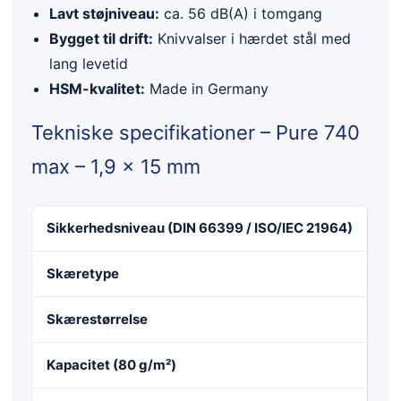
Lavt støjniveau:
ca. 56 dB(A) i tomgang
Bygget til drift:
Knivvalser i hærdet stål med
lang levetid
HSM-kvalitet:
Made in Germany
Tekniske specifikationer – Pure 740
max – 1,9 x 15 mm
Sikkerhedsniveau (DIN 66399 / ISO/IEC 21964)
P-
Skæretype
Par
Skærestørrelse
1,
Kapacitet (80 g/m²)
14