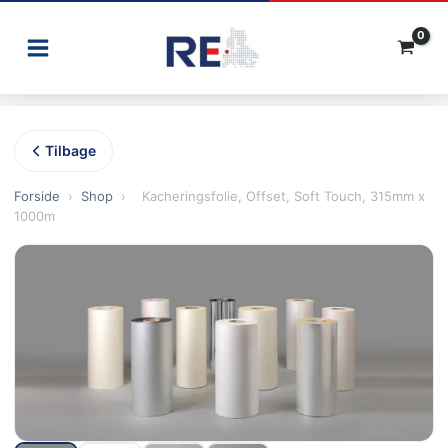
Gå
til
indholdet
Tilbage
Forside
›
Shop
›
Kacheringsfolie, Offset, Soft Touch, 315mm x
1000m