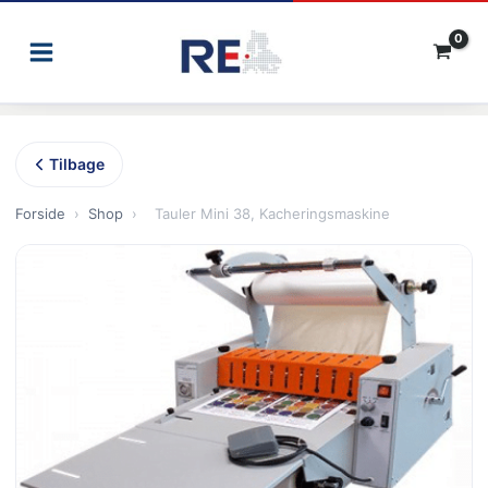
Gå
til
indholdet
Tilbage
Forside
›
Shop
›
Tauler Mini 38, Kacheringsmaskine