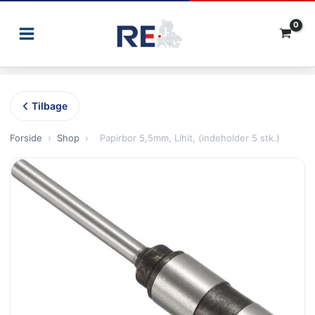
Gå
til
indholdet
Tilbage
Forside
›
Shop
›
Papirbor 5,5mm, Lihit, (indeholder 5 stk.)