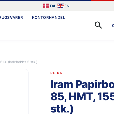
DA
EN
RUGSVARER
KONTORHANDEL
Søg
613, (indeholder 5 stk.)
RE.DK
Iram Papirbo
85, HMT, 155
stk.)