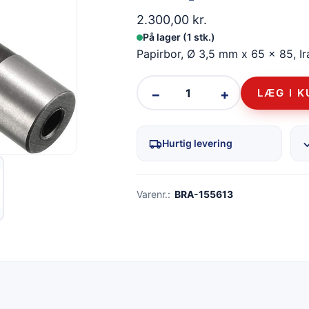
2.300,00
kr.
På lager (1 stk.)
Papirbor, Ø 3,5 mm x 65 x 85, Ir
−
+
LÆG I 
Hurtig levering
Varenr.:
BRA-155613