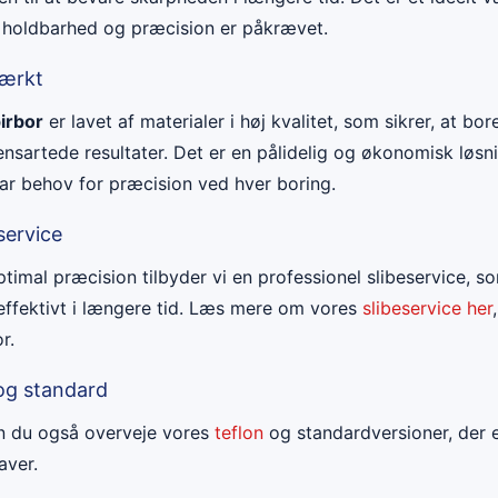
 holdbarhed og præcision er påkrævet.
tærkt
irbor
er lavet af materialer i høj kvalitet, som sikrer, at bor
ensartede resultater. Det er en pålidelig og økonomisk løsn
ar behov for præcision ved hver boring.
service
timal præcision tilbyder vi en professionel slibeservice, so
 effektivt i længere tid. Læs mere om vores
slibeservice her
r.
 og standard
n du også overveje vores
teflon
og standardversioner, der e
aver.