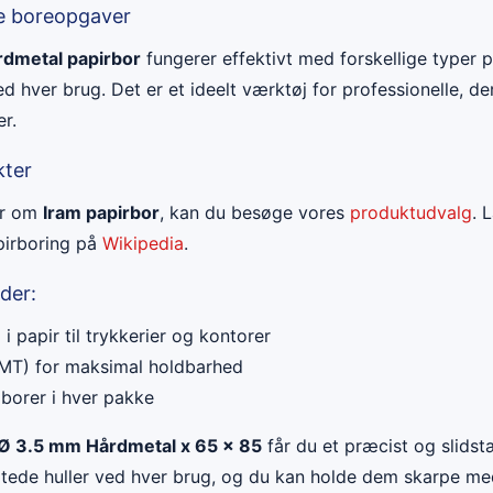
se boreopgaver
dmetal papirbor
fungerer effektivt med forskellige typer p
ed hver brug. Det er et ideelt værktøj for professionelle, d
r.
kter
er om
Iram papirbor
, kan du besøge vores
produktudvalg
. 
pirboring på
Wikipedia
.
der:
i papir til trykkerier og kontorer
MT) for maksimal holdbarhed
 borer i hver pakke
 Ø 3.5 mm Hårdmetal x 65 x 85
får du et præcist og slidst
rtede huller ved hver brug, og du kan holde dem skarpe me