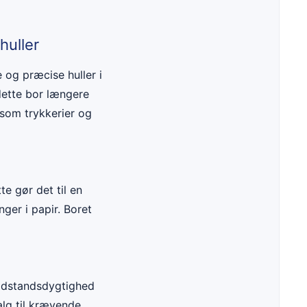
huller
e og præcise huller i
dette bor længere
r som trykkerier og
e gør det til en
ger i papir. Boret
modstandsdygtighed
alg til krævende