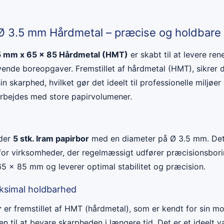
Ø 3.5 mm Hårdmetal – præcise og holdbare 
.5 mm x 65 x 85 Hårdmetal (HMT)
er skabt til at levere ren
vende boreopgaver. Fremstillet af hårdmetal (HMT), sikrer 
in skarphed, hvilket gør det ideelt til professionelle miljøe
arbejdes med store papirvolumener.
lder
5 stk. Iram papirbor
med en diameter på Ø 3.5 mm. Dett
or virksomheder, der regelmæssigt udfører præcisionsborin
5 x 85 mm og leverer optimal stabilitet og præcision.
ksimal holdbarhed
r
er fremstillet af HMT (hårdmetal), som er kendt for sin 
en til at bevare skarpheden i længere tid. Det er et ideelt v