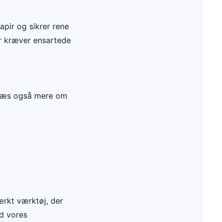
apir og sikrer rene
er kræver ensartede
Læs også mere om
ærkt værktøj, der
d vores