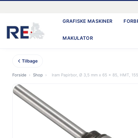
Gå
til
GRAFISKE MASKINER
FORB
indholdet
MAKULATOR
Tilbage
Forside
›
Shop
›
Iram Papirbor, Ø 3,5 mm x 65 x 85, HMT, 155