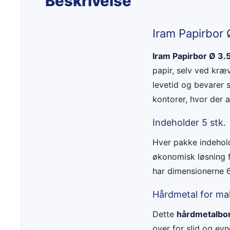
Beskrivelse
Iram Papirbor 
Iram Papirbor Ø 3
papir, selv ved kræ
levetid og bevarer s
kontorer, hvor der 
Indeholder 5 stk.
Hver pakke indeho
økonomisk løsning f
har dimensionerne 6
Hårdmetal for ma
Dette
hårdmetalbo
over for slid og evn