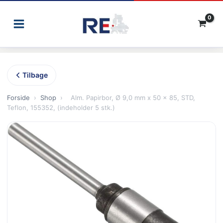
Gå
til
indholdet
Tilbage
Forside
›
Shop
›
Alm. Papirbor, Ø 9,0 mm x 50 x 85, STD,
Teflon, 155352, (indeholder 5 stk.)