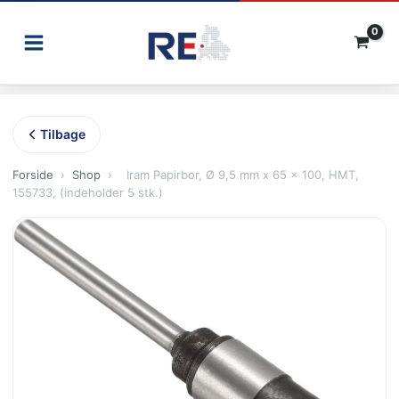
Gå
til
indholdet
Tilbage
Forside
›
Shop
›
Iram Papirbor, Ø 9,5 mm x 65 x 100, HMT,
155733, (indeholder 5 stk.)