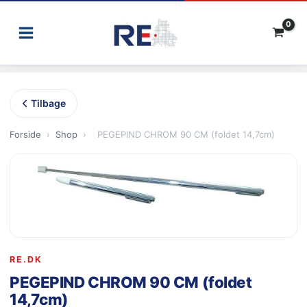
Gå
til
indholdet
Tilbage
Forside
›
Shop
›
PEGEPIND CHROM 90 CM (foldet 14,7cm)
RE.DK
PEGEPIND CHROM 90 CM (foldet
14,7cm)