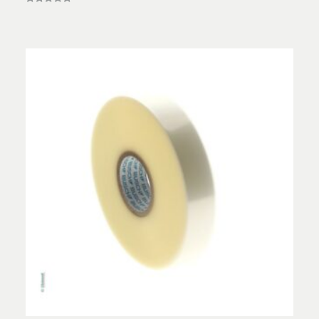
Vurderet
4.89
ud af 5