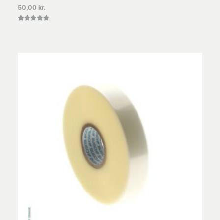
50,00
kr.
Vurderet
4.78
ud af 5