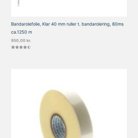
Bandarolefolie, Klar 40 mm ruller t. bandarolering, 80ms
ca.1250 m
950,00
kr.
Vurderet
4.50
ud af 5