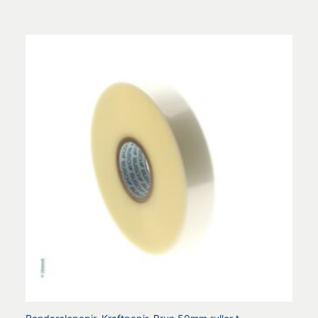
4.80
ud af 5