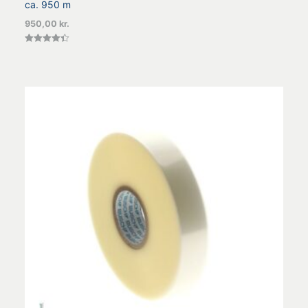
ca. 950 m
950,00
kr.
Vurderet
4.40
ud af 5