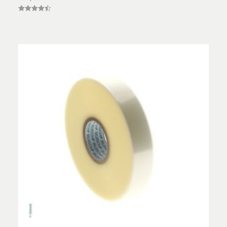
Vurderet
4.44
ud af 5