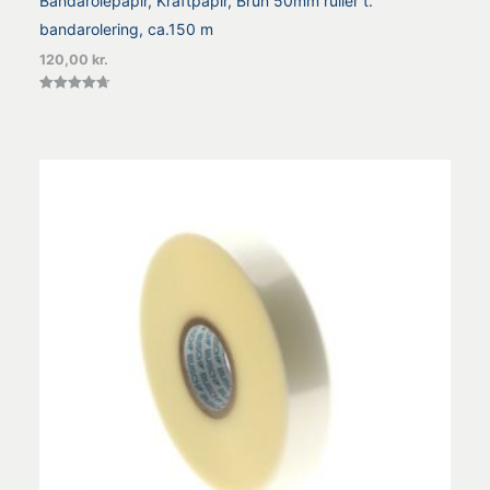
Bandarolepapir, Kraftpapir, Brun 50mm ruller t.
bandarolering, ca.150 m
120,00
kr.
Vurderet
4.67
ud af 5