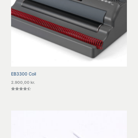
EB3300 Coil
2.900,00
kr.
Vurderet
4.50
ud af 5