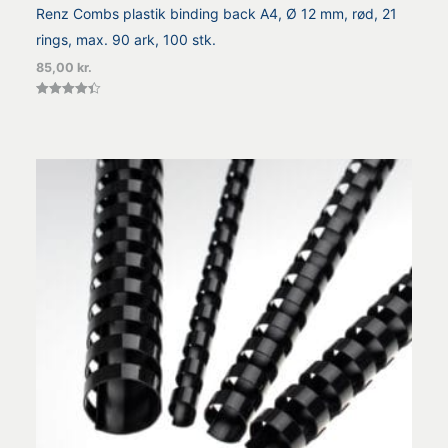
Renz Combs plastik binding back A4, Ø 12 mm, rød, 21
rings, max. 90 ark, 100 stk.
85,00
kr.
Vurderet
4.38
ud af 5