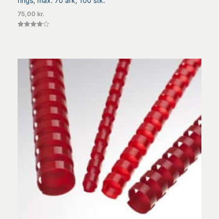
rings, max. 70 ark, 100 stk.
75,00
kr.
Vurderet
4.00
ud af 5