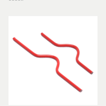
Vurderet
4.40
ud af 5