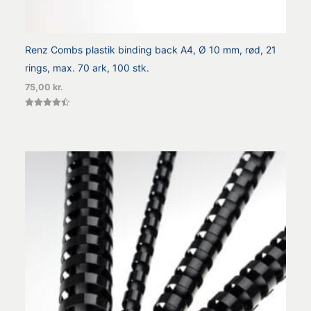
Renz Combs plastik binding back A4, Ø 10 mm, rød, 21
rings, max. 70 ark, 100 stk.
75,00
kr.
Vurderet
4.50
ud af 5