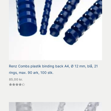
Renz Combs plastik binding back A4, Ø 12 mm, blå, 21
rings, max. 90 ark, 100 stk.
85,00
kr.
Vurderet
4.36
ud af 5