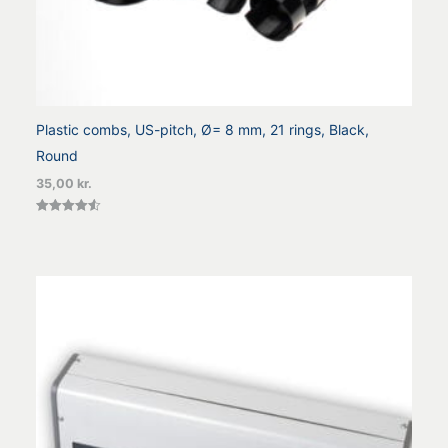
Plastic combs, US-pitch, Ø= 8 mm, 21 rings, Black,
Round
35,00
kr.
Vurderet
4.56
ud af 5