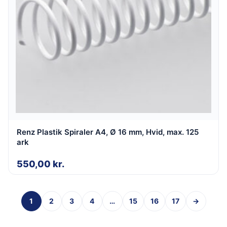
Renz Plastik Spiraler A4, Ø 16 mm, Hvid, max. 125
ark
550,00
kr.
1
2
3
4
…
15
16
17
→