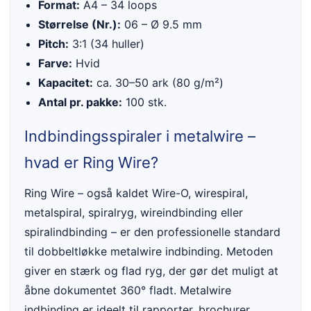
Format:
A4 – 34 loops
Størrelse (Nr.):
06 – Ø 9.5 mm
Pitch:
3:1 (34 huller)
Farve:
Hvid
Kapacitet:
ca. 30–50 ark (80 g/m²)
Antal pr. pakke:
100 stk.
Indbindingsspiraler i metalwire –
hvad er Ring Wire?
Ring Wire – også kaldet Wire-O, wirespiral,
metalspiral, spiralryg, wireindbinding eller
spiralindbinding – er den professionelle standard
til dobbeltløkke metalwire indbinding. Metoden
giver en stærk og flad ryg, der gør det muligt at
åbne dokumentet 360° fladt. Metalwire
indbinding er ideelt til rapporter, brochurer,