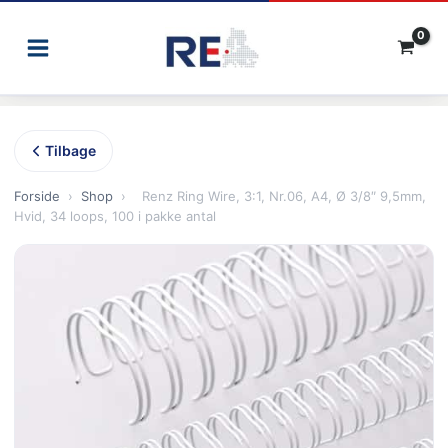
Gå
til
indholdet
Tilbage
Forside
›
Shop
›
Renz Ring Wire, 3:1, Nr.06, A4, Ø 3/8″ 9,5mm,
Hvid, 34 loops, 100 i pakke antal