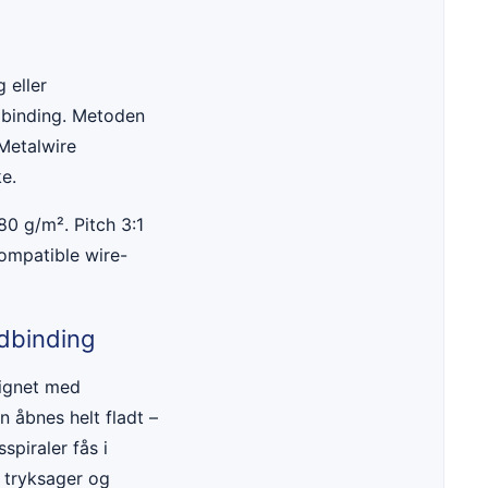
 eller
ndbinding. Metoden
 Metalwire
ke.
80 g/m². Pitch 3:1
kompatible wire-
ndbinding
lignet med
n åbnes helt fladt –
spiraler fås i
i tryksager og