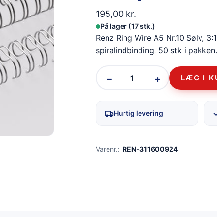
195,00
kr.
På lager (17 stk.)
Renz Ring Wire A5 Nr.10 Sølv, 3:1 
spiralindbinding. 50 stk i pakken.
−
+
LÆG I 
Hurtig levering
Varenr.:
REN-311600924