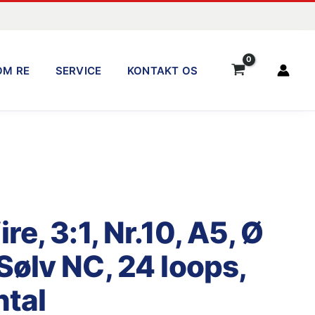
OM RE
SERVICE
KONTAKT OS
e, 3:1, Nr.10, A5, Ø
ølv NC, 24 loops,
ntal