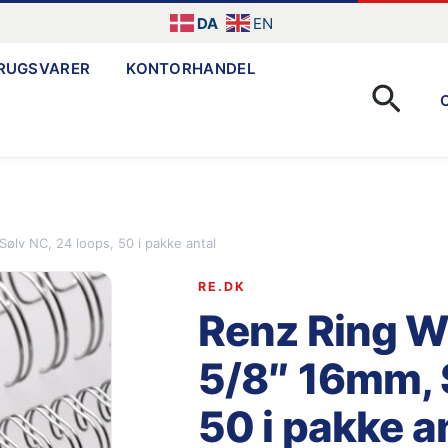
DA
EN
RUGSVARER
KONTORHANDEL
Søg
Sølv NC, 24 loops, 50 i pakke antal
RE.DK
Renz Ring Wir
5/8″ 16mm, S
50 i pakke a