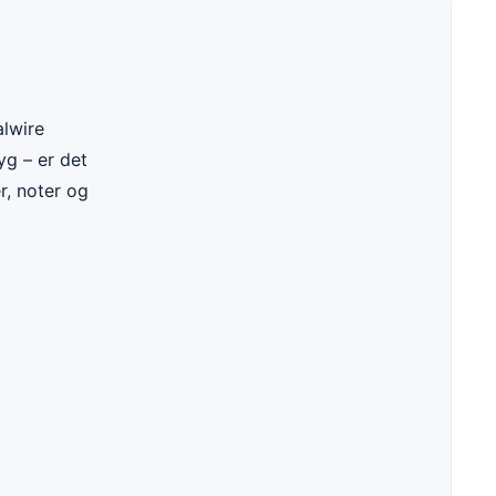
alwire
yg – er det
r, noter og