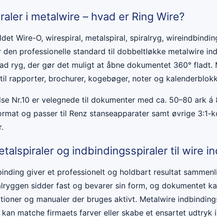
raler i metalwire – hvad er Ring Wire?
det Wire-O, wirespiral, metalspiral, spiralryg, wireindbinding
er den professionelle standard til dobbeltløkke metalwire i
lad ryg, der gør det muligt at åbne dokumentet 360° fladt.
 til rapporter, brochurer, kogebøger, noter og kalenderblok
else Nr.10 er velegnede til dokumenter med ca. 50–80 ark á 
format og passer til Renz stanseapparater samt øvrige 3:1-
.
talspiraler og indbindingsspiraler til wire i
ndbinding giver et professionelt og holdbart resultat sammen
ralryggen sidder fast og bevarer sin form, og dokumentet ka
tioner og manualer der bruges aktivt. Metalwire indbindings
 kan matche firmaets farver eller skabe et ensartet udtryk 